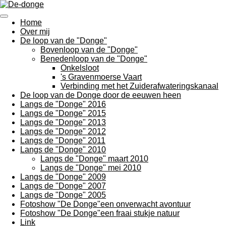
Ga
direct
Home
naar
Over mij
de
De loop van de "Donge"
hoofdinhoud
Bovenloop van de "Donge"
Benedenloop van de "Donge"
Onkelsloot
's Gravenmoerse Vaart
Verbinding met het Zuiderafwateringskanaal
De loop van de Donge door de eeuwen heen
Langs de "Donge" 2016
Langs de "Donge" 2015
Langs de "Donge" 2013
Langs de "Donge" 2012
Langs de "Donge" 2011
Langs de "Donge" 2010
Langs de "Donge" maart 2010
Langs de "Donge" mei 2010
Langs de "Donge" 2009
Langs de "Donge" 2007
Langs de "Donge" 2005
Fotoshow "De Donge"een onverwacht avontuur
Fotoshow "De Donge"een fraai stukje natuur
Link