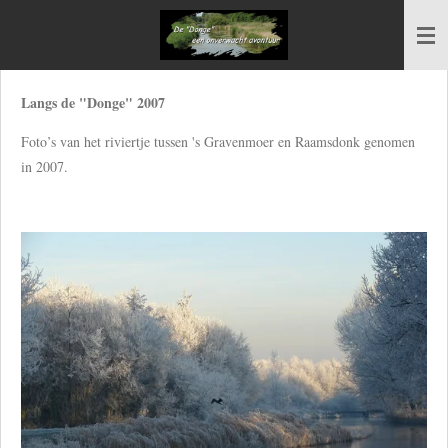
Ga
direct
naar
de
Langs de "Donge" 2007
hoofdinhoud
Foto’s van het riviertje tussen 's Gravenmoer en Raamsdonk genomen
in 2007
.