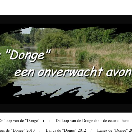
De loop van de "Donge"
De loop van de Donge door de eeuwen heen
ngs de "Donge" 2013
Langs de "Donge" 2012
Langs de "Donge" 2