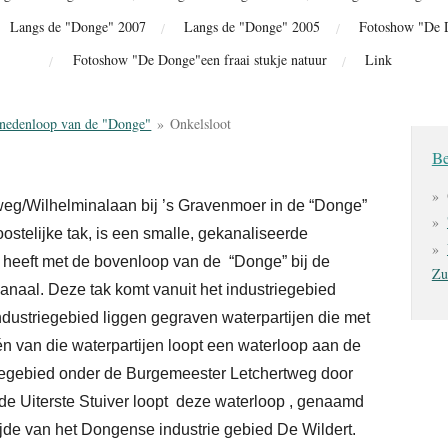
Langs de "Donge" 2007
Langs de "Donge" 2005
Fotoshow "De 
Fotoshow "De Donge"een fraai stukje natuur
Link
nedenloop van de "Donge"
»
Onkelsloot
Be
weg/Wilhelminalaan bij ’s Gravenmoer in de “Donge”
ostelijke tak, is een smalle, gekanaliseerde
 heeft met de bovenloop van de “Donge” bij de
Zu
anaal. Deze tak komt vanuit het industriegebied
ndustriegebied liggen gegraven waterpartijen die met
én van die waterpartijen loopt een waterloop aan de
riegebied onder de Burgemeester Letchertweg door
t de Uiterste Stuiver loopt deze waterloop , genaamd
ijde van het Dongense industrie gebied De Wildert.