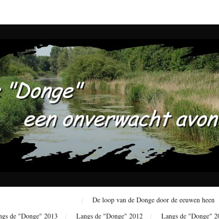
De loop van de "Donge"
De loop van de Donge door de eeuwen heen
ngs de "Donge" 2013
Langs de "Donge" 2012
Langs de "Donge" 2